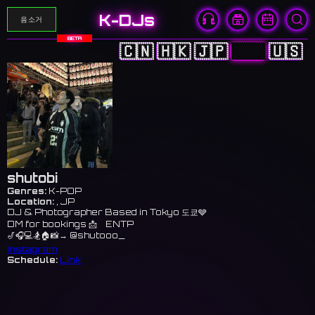
K-DJs
음소거
BETA
🇨🇳
🇭🇰
🇯🇵
🇰🇷
🇺🇸
shutobi
Genres:
K-POP
Location:
, JP
DJ & Photographer Based in Tokyo 도쿄🩶
DM for bookings 📩 ENTP
🎷🎧💻🏂🏠📸→ @shutooo_
Instagram
Schedule:
Link