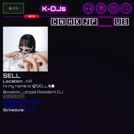
K-DJs
음소거
BETA
🇨🇳
🇭🇰
🇯🇵
🇰🇷
🇺🇸
SELL
Location:
, KR
Hi my name is 🎧SELL🐈‍⬛
@waikiki_utopia Resident DJ
🇰🇷🇺🇸🇯🇵
Resident Advisor
Instagram
Schedule:
Link