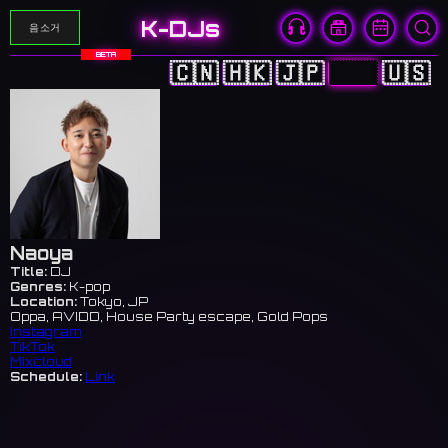
K-DJs
음소거
BETA
🇨🇳
🇭🇰
🇯🇵
🇰🇷
🇺🇸
Naoya
Title:
DJ
Genres:
K-pop
Location:
Tokyo, JP
Oppa, AVIDD, House Party escape, Gold Pops
Instagram
TikTok
Mixcloud
Schedule:
Link