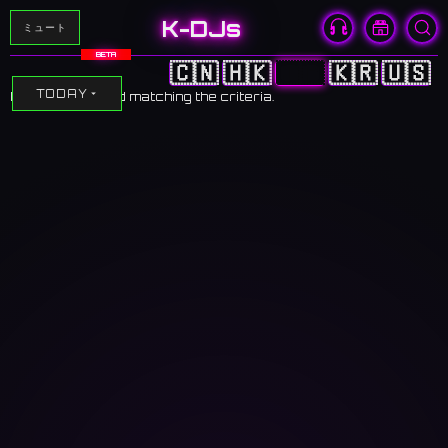
K-DJs
ミュート
BETA
🇨🇳
🇭🇰
🇯🇵
🇰🇷
🇺🇸
TODAY
No events found matching the criteria.