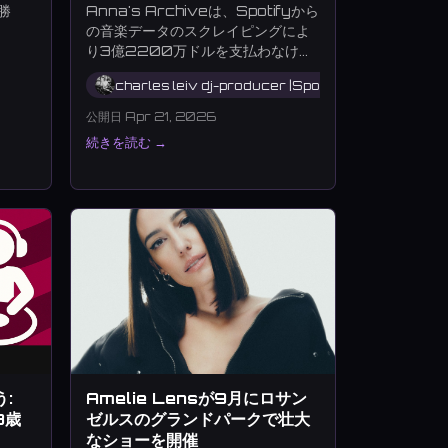
勝
Anna's Archiveは、Spotifyから
の音楽データのスクレイピングによ
り3億2200万ドルを支払わなけれ
ばならない。
charles leiv dj-producer |Spotify Artist
Skrillex
Four Tet
PEGGY GOU
ERIKA
Jami
公開日 Apr 21, 2026
続きを読む →
:
Amelie Lensが9月にロサン
8歳
ゼルスのグランドパークで壮大
なショーを開催