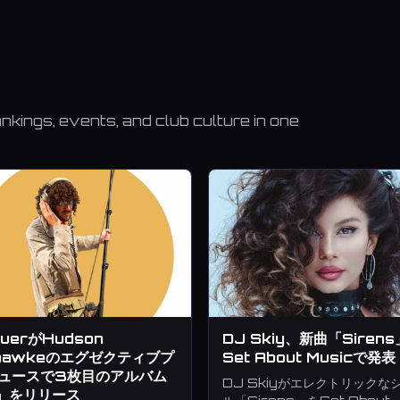
kings, events, and club culture in one
uerがHudson
DJ Skiy、新曲「Siren
hawkeのエグゼクティブプ
Set About Musicで発表
ュースで3枚目のアルバム
DJ Skiyがエレクトリックな
』をリリース