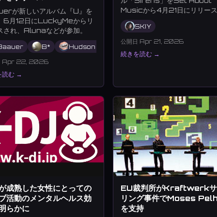
ル「Sirens」をSet About
Musicから4月21日にリリー
auerが新しいアルバム『U』を
、6月12日にLuckyMeからリ
SKIY
スされ、Alunaなどが参加。
公開日 Apr 21, 2026
alog K
Baauer
B*
B*
Hudson Mohawke
Babydoublecup
Berenice
Aluna
KUČKA
CEM
続きを読む →
Apr 22, 2026
読む →
が成熟した女性にとっての
EU裁判所がKraftwerk
ブ活動のメンタルヘルス効
リング事件でMoses Pel
明らかに
を支持