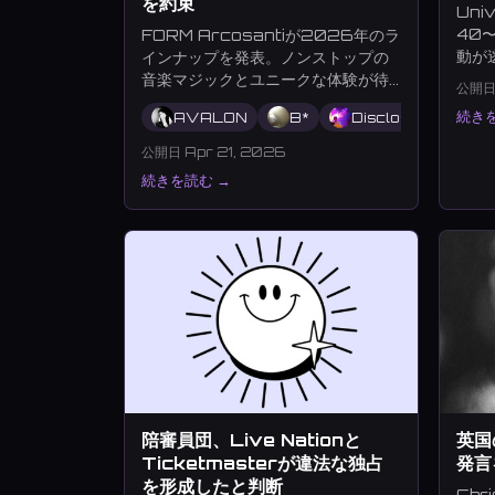
を約束
Uni
40
FORM Arcosantiが2026年のラ
動が
インナップを発表。ノンストップの
こと
音楽マジックとユニークな体験が待
公開日 
っています。
続きを
AVALON
B*
Disclosure
G
公開日 Apr 21, 2026
続きを読む →
陪審員団、Live Nationと
英国
Ticketmasterが違法な独占
発言
を形成したと判断
Chr