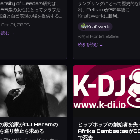
versity of Leedsの研究は、
サンプリングにとって歴史的な
〜65歳の女性にとってクラブ活
利、Pelhamが30年後に
逃避と自己表現の場を提供する
Kraftwerkに勝利。
を発見。
Apr 21, 2026
Kraftwerk
読む →
reen Velvet
FCUKERS
Jamê
keiyaA
T Y
公開日 Apr 21, 2026
続きを読む →
の政治家がDJ Haramの
ヒップホップの創始者を失う
を巡り禁止を求める
Afrika Bambaataaが6
で死去
is Philpがシドニービエンナー