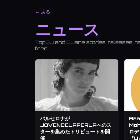
← 戻る
ニュース
TopDJ and DJane stories, releases, ran
feed.
バルセロナが
Baa
JOVENDELAPERLAへのス
Mo
ターを集めたトリビュートを開
ロデ
催
『U