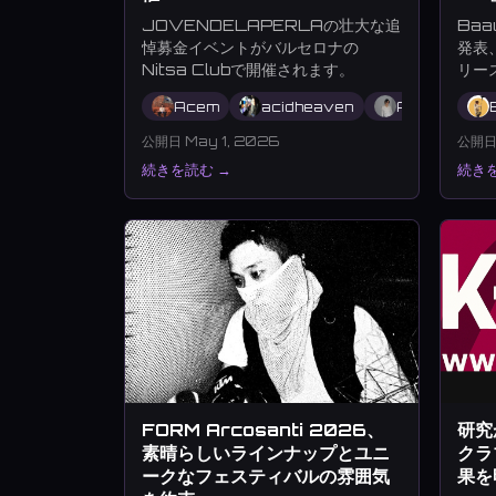
JOVENDELAPERLAの壮大な追
Ba
悼募金イベントがバルセロナの
発表
Nitsa Clubで開催されます。
リー
Acem
acidheaven
Albal
An
公開日 May 1, 2026
公開日 
続きを読む →
続きを
FORM Arcosanti 2026、
研究
素晴らしいラインナップとユニ
クラ
ークなフェスティバルの雰囲気
果を