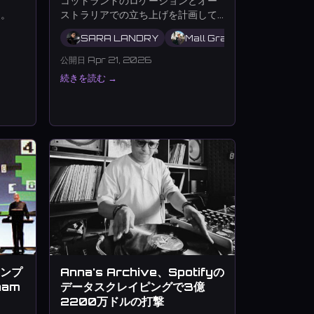
コットランドのロケーションとオー
ス。
ストラリアでの立ち上げを計画して
います。
SARA LANDRY
Mall Grab
Floorplan
公開日 Apr 21, 2026
Dj Saliva
Betsy Mae
Felixculpah
ISAbella
JASSS
J
続きを読む →
サンプ
Anna's Archive、Spotifyの
ham
データスクレイピングで3億
2200万ドルの打撃