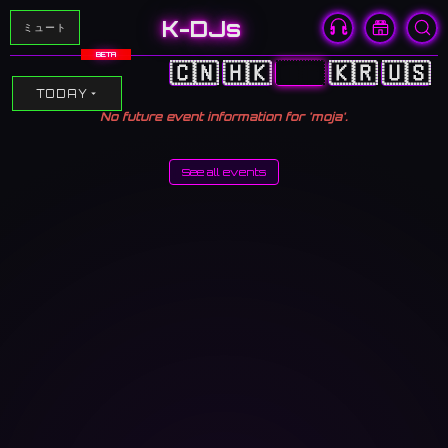
K-DJs
ミュート
BETA
🇨🇳
🇭🇰
🇯🇵
🇰🇷
🇺🇸
TODAY
No future event information for 'moja'.
See all events