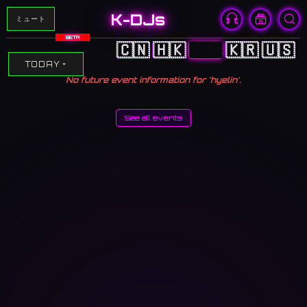
K-DJs
ミュート
BETA
🇨🇳
🇭🇰
🇯🇵
🇰🇷
🇺🇸
TODAY
No future event information for 'hyelin'.
See all events