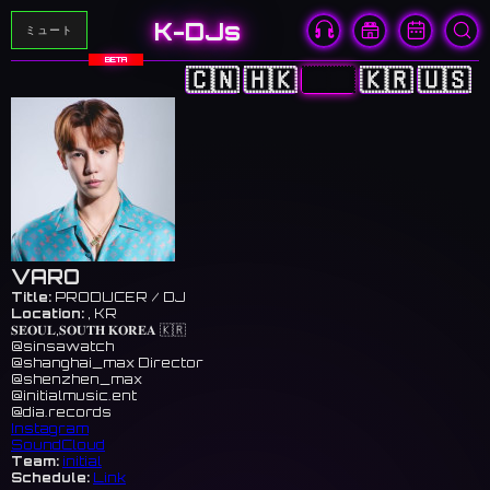
K-DJs
ミュート
BETA
🇨🇳
🇭🇰
🇯🇵
🇰🇷
🇺🇸
VARO
Title:
PRODUCER / DJ
Location:
, KR
𝐒𝐄𝐎𝐔𝐋,𝐒𝐎𝐔𝐓𝐇 𝐊𝐎𝐑𝐄𝐀 🇰🇷
@sinsawatch
@shanghai_max Director
@shenzhen_max
@initialmusic.ent
@dia.records
Instagram
SoundCloud
Team:
initial
Schedule:
Link