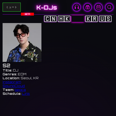
K-DJs
ミュート
BETA
🇨🇳
🇭🇰
🇯🇵
🇰🇷
🇺🇸
S2
Title:
DJ
Genres:
EDM
Location:
Seoul, KR
Instagram
SoundCloud
Team:
bepca
Schedule:
Link