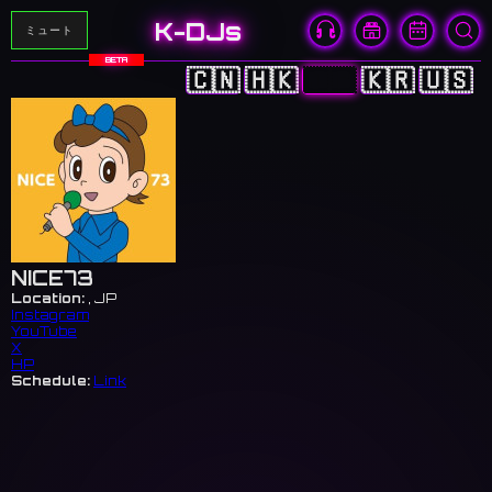
K-DJs
ミュート
BETA
🇨🇳
🇭🇰
🇯🇵
🇰🇷
🇺🇸
NICE73
Location:
, JP
Instagram
YouTube
X
HP
Schedule:
Link