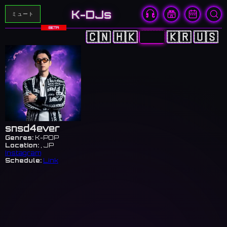
K-DJs
ミュート
BETA
🇨🇳
🇭🇰
🇯🇵
🇰🇷
🇺🇸
snsd4ever
Genres:
K-POP
Location:
, JP
Instagram
Schedule:
Link