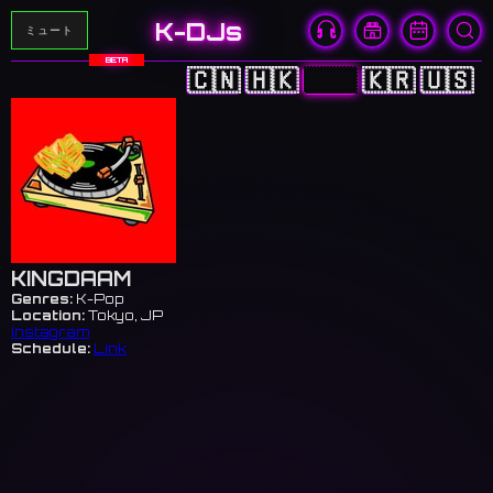
K-DJs
ミュート
BETA
🇨🇳
🇭🇰
🇯🇵
🇰🇷
🇺🇸
KINGDAAM
Genres:
K-Pop
Location:
Tokyo, JP
Instagram
Schedule:
Link