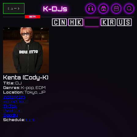
K-DJs
ミュート
BETA
🇨🇳
🇭🇰
🇯🇵
🇰🇷
🇺🇸
Kenta (Cody-K)
Title:
DJ
Genres:
K-pop, EDM
Location:
Tokyo, JP
Instagram
soundcloud
TikTok
Beatport
Spotify
Schedule:
Link