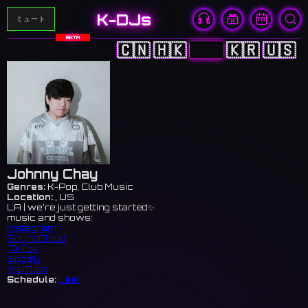
K-DJs
ミュート
BETA
🇨🇳
🇭🇰
🇯🇵
🇰🇷
🇺🇸
Johnny Chay
Genres:
K-Pop, Club Music
Location:
, US
LA | we’re just getting started✨
music and shows:
Instagram
SoundCloud
TikTok
Spotify
YouTube
Schedule:
Link