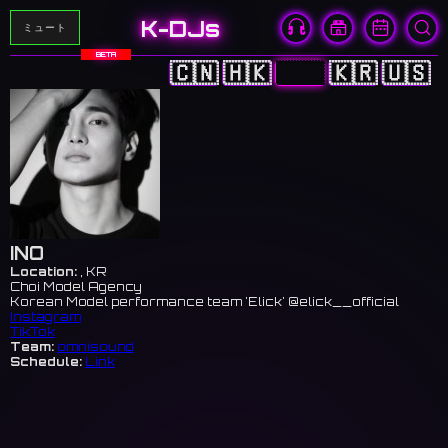
K-DJs
ミュート
BETA
🇨🇳
🇭🇰
🇯🇵
🇰🇷
🇺🇸
INO
Location:
, KR
Choi Model Agency
Korean Model performance team 'Elick' @elick__official
Instagram
TikTok
Team:
omnisound
Schedule:
Link