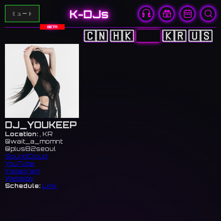
K-DJs
ミュート
BETA
🇨🇳
🇭🇰
🇯🇵
🇰🇷
🇺🇸
DJ_YOUKEEP
Location:
, KR
@wait_a_momnt
@plus82seoul
SoundCloud
YouTube
Instagram
Website
Schedule:
Link