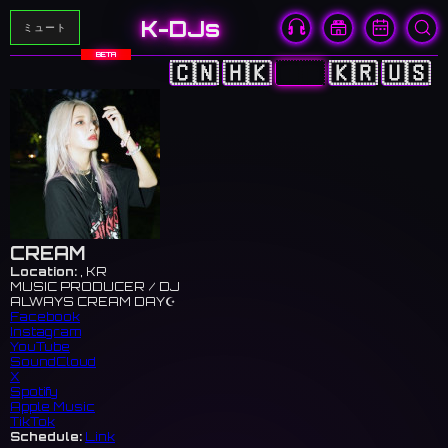
K-DJs
ミュート
BETA
🇨🇳
🇭🇰
🇯🇵
🇰🇷
🇺🇸
CREAM
Location:
, KR
MUSIC PRODUCER / DJ
ALWAYS CREAM DAY☪️
Facebook
Instagram
YouTube
SoundCloud
X
Spotify
Apple Music
TikTok
Schedule:
Link