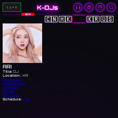
K-DJs
ミュート
BETA
🇨🇳
🇭🇰
🇯🇵
🇰🇷
🇺🇸
ARI
Title:
DJ
Location:
, KR
Instagram
SoundCloud
Threads
TikTok
YouTube
Schedule:
Link