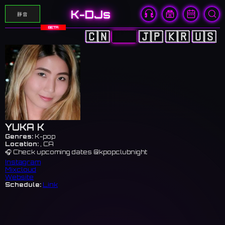
K-DJs
靜音
BETA
🇨🇳
🇭🇰
🇯🇵
🇰🇷
🇺🇸
YUKA K
Genres:
K-pop
Location:
, CA
🎧 Check upcoming dates @kpopclubnight
Instagram
Mixcloud
Website
Schedule:
Link