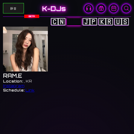
K-DJs
靜音
BETA
🇨🇳
🇭🇰
🇯🇵
🇰🇷
🇺🇸
RAM.E
Location:
, KR
Instagram
Schedule:
Link