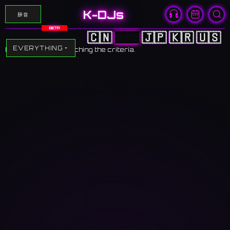
K-DJs
靜音
BETA
🇨🇳
🇭🇰
🇯🇵
🇰🇷
🇺🇸
EVERYTHING
No clubs found matching the criteria.